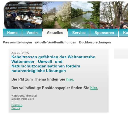
Home
Verein
Aktuelles
Service
Sponsoren
Ku
Pressemitteilungen
aktuelle Veröffentlichungen
Buchbesprechungen
Apr 29, 2025
Kabeltrassen gefährden das Weltnaturerbe
Wattenmeer - Umwelt- und
Naturschutzorganisationen fordern
naturverträgliche Lösungen
Die PM zum Thema finden Sie
hier.
Das vollständige Positionspapier finden Sie
hier.
Kategorie: General
Erstellt von: BSH
.
Drucken
Zurück