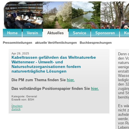
Home
Verein
Aktuelles
Service
Sponsoren
Ku
Pressemitteilungen
aktuelle Veröffentlichungen
Buchbesprechungen
Apr 29, 2025
Denn d
Kabeltrassen gefährden das Weltnaturerbe
den Vo
Wattenmeer - Umwelt- und
naturn
Naturschutzorganisationen fordern
wenige
naturverträgliche Lösungen
erstat
Wasser
Die PM zum Thema finden Sie
hier.
ledigl
den 32
Das vollständige Positionspapier finden Sie
hier.
zugäng
und St
Kategorie: General
benöti
Erstellt von: BSH
.
Es wär
Drucken
Zurück
nicht 
aufwän
werde.
von R
Lebens