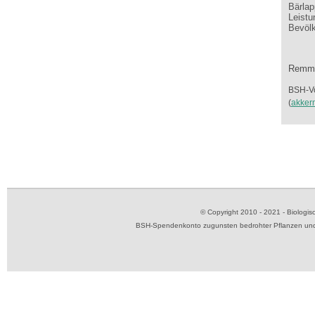
Bärlap
Leistu
Bevölk
Remme
BSH-Vo
(
akker
© Copyright 2010 - 2021 - Biolog
BSH-Spendenkonto zugunsten bedrohter Pflanzen und