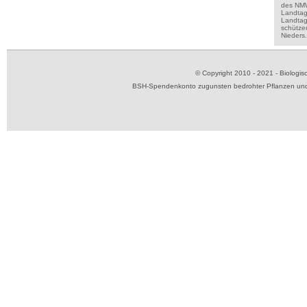
des NMWA
Landta
Landtags
schützen
Nieders
© Copyright 2010 - 2021 - Biolog
BSH-Spendenkonto zugunsten bedrohter Pflanzen und