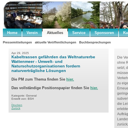
Home
Verein
Aktuelles
Service
Sponsoren
Ku
Pressemitteilungen
aktuelle Veröffentlichungen
Buchbesprechungen
Apr 29, 2025
Kabeltrassen gefährden das Weltnaturerbe
Die Ve
Wattenmeer - Umwelt- und
ohne R
Naturschutzorganisationen fordern
setzt,
naturverträgliche Lösungen
müssen
Verkeh
Die PM zum Thema finden Sie
hier.
zu eig
Das vollständige Positionspapier finden Sie
hier.
Erneue
gering
Kategorie: General
subven
Erstellt von: BSH
.
die Le
Drucken
Zurück
erlebt
Aufträ
Landes
zurück