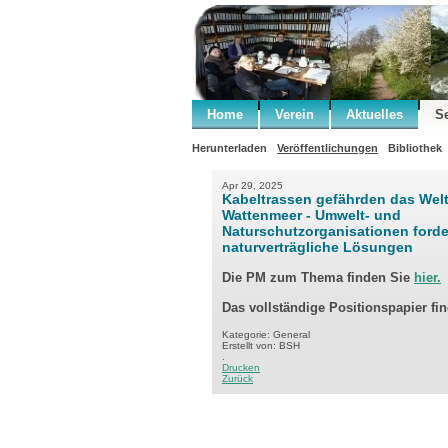
Home
Verein
Aktuelles
S
Herunterladen
Veröffentlichungen
Bibliothek
Apr 29, 2025
Kabeltrassen gefährden das Wel
Wattenmeer - Umwelt- und
Naturschutzorganisationen ford
naturverträgliche Lösungen
Die PM zum Thema finden Sie
hier.
Das vollständige Positionspapier fi
Kategorie: General
Erstellt von: BSH
.
Drucken
Zurück