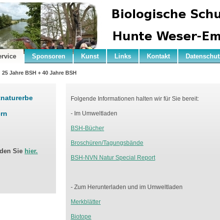
ervice
Sponsoren
Kunst
Links
Kontakt
Datenschut
25 Jahre BSH + 40 Jahre BSH
tnaturerbe
Folgende Informationen halten wir für Sie bereit:
ern
- Im Umweltladen
BSH-Bücher
Broschüren/Tagungsbände
nden Sie
hier.
BSH-NVN Natur Special Report
- Zum Herunterladen und im Umweltladen
Merkblätter
Biotope