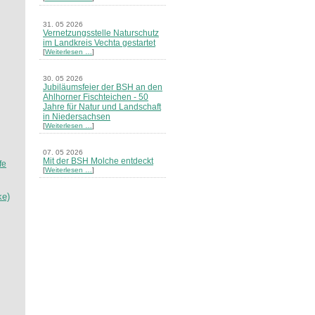
31. 05 2026
Vernetzungsstelle Naturschutz
im Landkreis Vechta gestartet
[
Weiterlesen …
]
30. 05 2026
Jubiläumsfeier der BSH an den
Ahlhorner Fischteichen - 50
Jahre für Natur und Landschaft
in Niedersachsen
[
Weiterlesen …
]
07. 05 2026
Mit der BSH Molche entdeckt
fe
[
Weiterlesen …
]
ke)
21. 03 2026
Merkblatt Nr. 30 Biotope - "Das
Herrenholz" erschienen
[
Weiterlesen …
]
20. 03 2026
Informationsveranstaltung zu
Naturschutzprojekten ein voller
Erfolg - Akteure stellten in
Goldenstedt ihre Projekte vor
[
Weiterlesen …
]