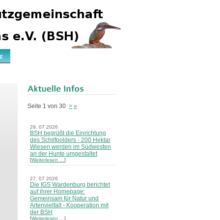
z
Seite 1 von 30
>
»
29. 07 2026
BSH begrüßt die Einrichtung
des Schilfpolders - 200 Hektar
Wiesen werden im Südwesten
an der Hunte umgestaltet
[
Weiterlesen …
]
27. 07 2026
Die IGS Wardenburg berichtet
auf ihrer Homepage:
Gemeinsam für Natur und
Artenvielfalt - Kooperation mit
der BSH
[
Weiterlesen …
]