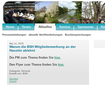
Home
Verein
Aktuelles
Service
Sponsoren
Ku
Pressemitteilungen
aktuelle Veröffentlichungen
Buchbesprechungen
Mai 14, 2025
Warum die BSH Mitgliederwerbung an der
Haustür ablehnt
Die PM zum Thema finden Sie
hier.
Den Flyer zum Thema finden Sie
hier.
Kategorie: General
Erstellt von: BSH
.
Drucken
Zurück