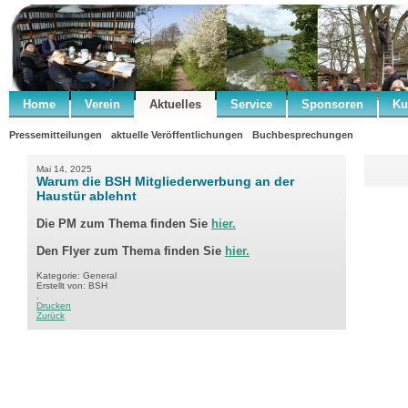
Home
Verein
Aktuelles
Service
Sponsoren
Ku
Pressemitteilungen
aktuelle Veröffentlichungen
Buchbesprechungen
Mai 14, 2025
Warum die BSH Mitgliederwerbung an der
Haustür ablehnt
Die PM zum Thema finden Sie
hier.
Den Flyer zum Thema finden Sie
hier.
Kategorie: General
Erstellt von: BSH
.
Drucken
Zurück