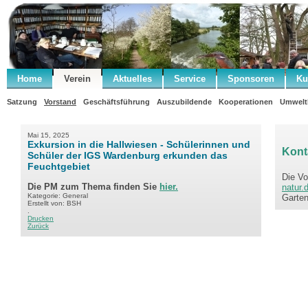
Home
Verein
Aktuelles
Service
Sponsoren
Ku
.
Satzung
Vorstand
Geschäftsführung
Auszubildende
Kooperationen
Umwelt
Mai 15, 2025
Exkursion in die Hallwiesen - Schülerinnen und
Kont
Schüler der IGS Wardenburg erkunden das
Feuchtgebiet
Die Vo
Die PM zum Thema finden Sie
hier.
natur.
Kategorie: General
Garten
Erstellt von: BSH
.
Drucken
Zurück