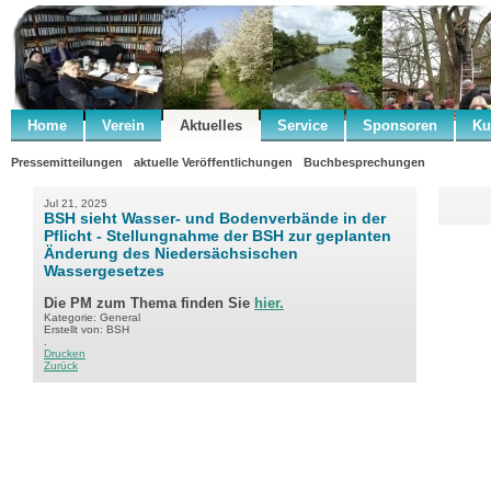
Home
Verein
Aktuelles
Service
Sponsoren
Ku
Pressemitteilungen
aktuelle Veröffentlichungen
Buchbesprechungen
Jul 21, 2025
BSH sieht Wasser- und Bodenverbände in der
Pflicht - Stellungnahme der BSH zur geplanten
Änderung des Niedersächsischen
Wassergesetzes
Die PM zum Thema finden Sie
hier.
Kategorie: General
Erstellt von: BSH
.
Drucken
Zurück