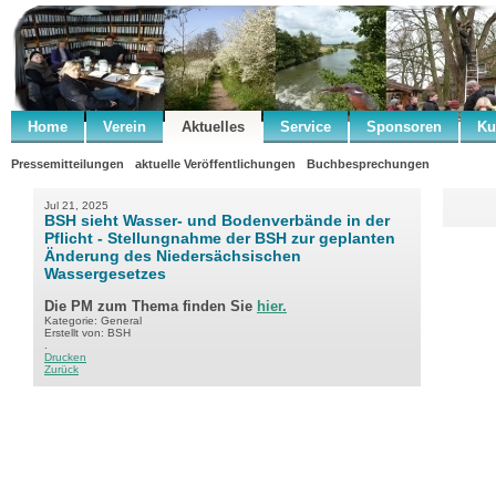
Home
Verein
Aktuelles
Service
Sponsoren
Ku
Pressemitteilungen
aktuelle Veröffentlichungen
Buchbesprechungen
Jul 21, 2025
BSH sieht Wasser- und Bodenverbände in der
Pflicht - Stellungnahme der BSH zur geplanten
Änderung des Niedersächsischen
Wassergesetzes
Die PM zum Thema finden Sie
hier.
Kategorie: General
Erstellt von: BSH
.
Drucken
Zurück