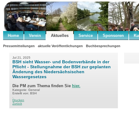
Home
Verein
Aktuelles
Service
Sponsoren
Ku
Pressemitteilungen
aktuelle Veröffentlichungen
Buchbesprechungen
Jul 21, 2025
BSH sieht Wasser- und Bodenverbände in der
Pflicht - Stellungnahme der BSH zur geplanten
Änderung des Niedersächsischen
Wassergesetzes
Die PM zum Thema finden Sie
hier.
Kategorie: General
Erstellt von: BSH
.
Drucken
Zurück