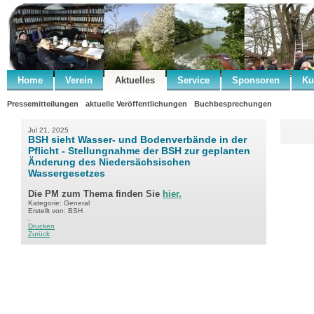
Home
Verein
Aktuelles
Service
Sponsoren
Ku
Pressemitteilungen
aktuelle Veröffentlichungen
Buchbesprechungen
Jul 21, 2025
BSH sieht Wasser- und Bodenverbände in der
Pflicht - Stellungnahme der BSH zur geplanten
Änderung des Niedersächsischen
Wassergesetzes
Die PM zum Thema finden Sie
hier.
Kategorie: General
Erstellt von: BSH
.
Drucken
Zurück