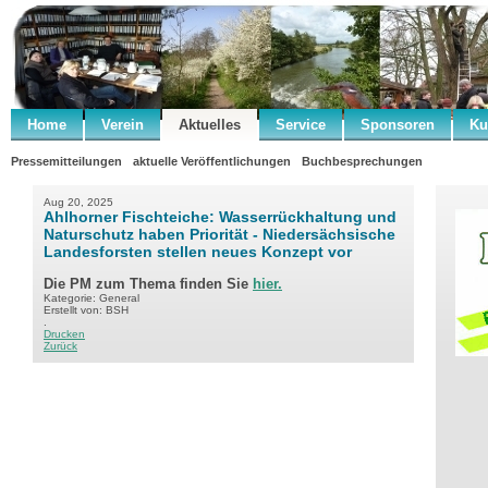
Home
Verein
Aktuelles
Service
Sponsoren
Ku
Pressemitteilungen
aktuelle Veröffentlichungen
Buchbesprechungen
Aug 20, 2025
Ahlhorner Fischteiche: Wasserrückhaltung und
Naturschutz haben Priorität - Niedersächsische
Landesforsten stellen neues Konzept vor
Die PM zum Thema finden Sie
hier.
Kategorie: General
Erstellt von: BSH
.
Drucken
Zurück