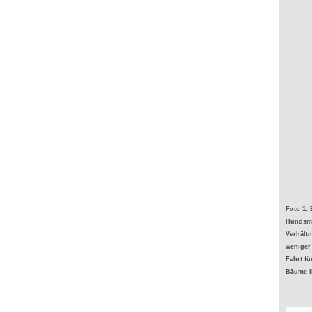
Foto 1: 
Hundsmü
Verhältn
weniger 
Fahrt fü
Bäume l