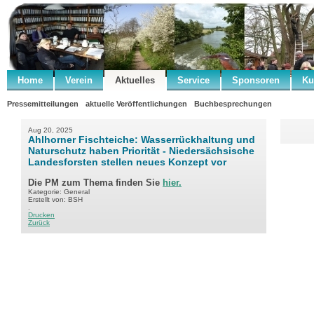
Home
Verein
Aktuelles
Service
Sponsoren
Ku
Pressemitteilungen
aktuelle Veröffentlichungen
Buchbesprechungen
Aug 20, 2025
Ahlhorner Fischteiche: Wasserrückhaltung und
Naturschutz haben Priorität - Niedersächsische
Landesforsten stellen neues Konzept vor
Die PM zum Thema finden Sie
hier.
Kategorie: General
Erstellt von: BSH
.
Drucken
Zurück