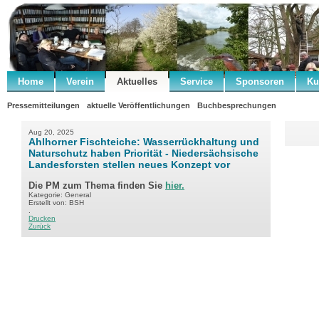
Home
Verein
Aktuelles
Service
Sponsoren
Ku
Pressemitteilungen
aktuelle Veröffentlichungen
Buchbesprechungen
Aug 20, 2025
Ahlhorner Fischteiche: Wasserrückhaltung und
Naturschutz haben Priorität - Niedersächsische
Landesforsten stellen neues Konzept vor
Die PM zum Thema finden Sie
hier.
Kategorie: General
Erstellt von: BSH
.
Drucken
Zurück