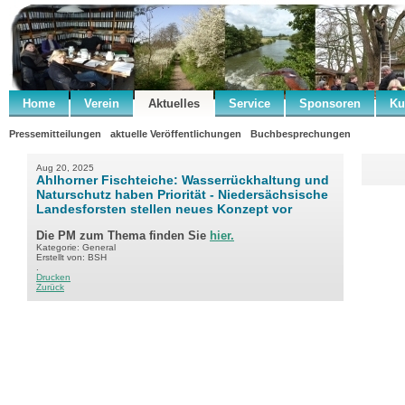
Home
Verein
Aktuelles
Service
Sponsoren
Ku
Pressemitteilungen
aktuelle Veröffentlichungen
Buchbesprechungen
Aug 20, 2025
Ahlhorner Fischteiche: Wasserrückhaltung und
Naturschutz haben Priorität - Niedersächsische
Landesforsten stellen neues Konzept vor
Die PM zum Thema finden Sie
hier.
Kategorie: General
Erstellt von: BSH
.
Drucken
Zurück