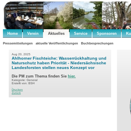
Home
Verein
Aktuelles
Service
Sponsoren
Ku
Pressemitteilungen
aktuelle Veröffentlichungen
Buchbesprechungen
Aug 20, 2025
Ahlhorner Fischteiche: Wasserrückhaltung und
Naturschutz haben Priorität - Niedersächsische
Landesforsten stellen neues Konzept vor
Die PM zum Thema finden Sie
hier.
Kategorie: General
Erstellt von: BSH
.
Drucken
Zurück