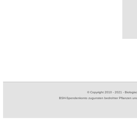
© Copyright 2010 - 2021 - Biolog
BSH-Spendenkonto zugunsten bedrohter Pflanzen und