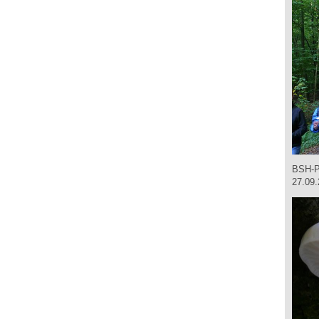
BSH-P
27.09.