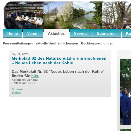
Home
Verein
Aktuelles
Service
Sponsoren
Ku
Pressemitteilungen
aktuelle Veröffentlichungen
Buchbesprechungen
Sep 3, 2025
Merkblatt 82 des NaturschutzForum erschienen
– Neues Leben nach der Kohle
Das Merkblatt Nr. 82 "Neues Leben nach der Kohle"
finden Sie
hier.
Kategorie: General
Erstellt von: BSH
.
Drucken
Zurück