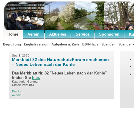
Home
Verein
Aktuelles
Service
Sponsoren
Ku
Begrüßung
English version
Aufgaben u. Ziele
BSH-Haus
Spenden
Spendenk
Sep 3, 2025
Merkblatt 82 des NaturschutzForum erschienen
– Neues Leben nach der Kohle
Das Merkblatt Nr. 82 "Neues Leben nach der Kohle"
finden Sie
hier.
Kategorie: General
Erstellt von: BSH
.
Drucken
Zurück