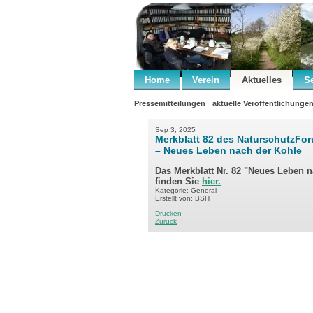
Home
Verein
Aktuelles
S
Pressemitteilungen
aktuelle Veröffentlichunge
Sep 3, 2025
Merkblatt 82 des NaturschutzFo
– Neues Leben nach der Kohle
Das Merkblatt Nr. 82 "Neues Leben 
finden Sie
hier.
Kategorie: General
Erstellt von: BSH
.
Drucken
Zurück