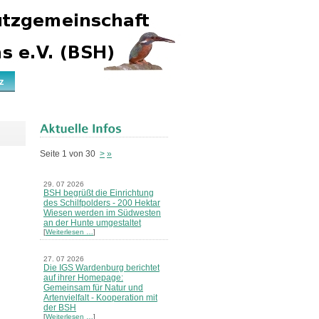
z
Seite 1 von 30
>
»
29. 07 2026
BSH begrüßt die Einrichtung
des Schilfpolders - 200 Hektar
Wiesen werden im Südwesten
an der Hunte umgestaltet
[
Weiterlesen …
]
27. 07 2026
Die IGS Wardenburg berichtet
auf ihrer Homepage:
Gemeinsam für Natur und
Artenvielfalt - Kooperation mit
der BSH
[
Weiterlesen …
]