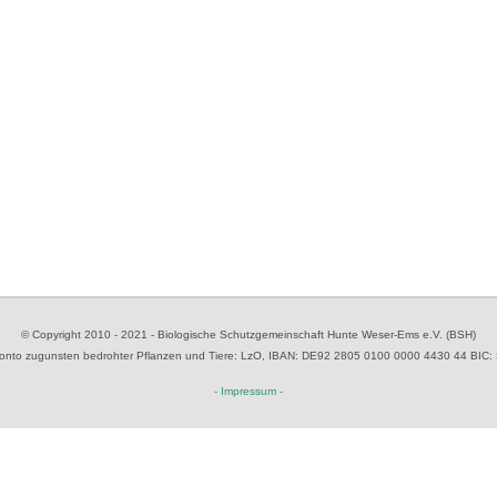
© Copyright 2010 - 2021 - Biologische Schutzgemeinschaft Hunte Weser-Ems e.V. (BSH)
to zugunsten bedrohter Pflanzen und Tiere
: LzO, IBAN: D
E92 2805 0100 0000 4430 44
BIC:
- Impressum -