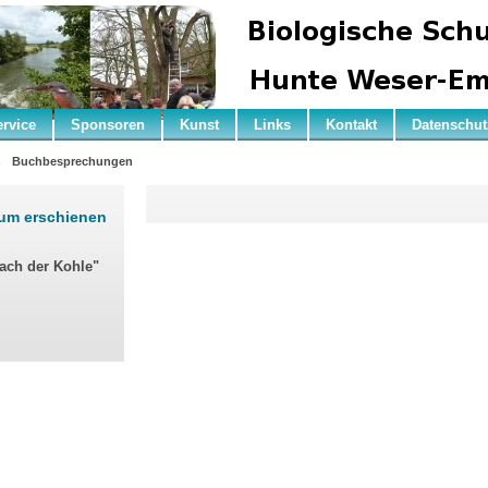
ervice
Sponsoren
Kunst
Links
Kontakt
Datenschut
n
Buchbesprechungen
rum erschienen
nach der Kohle"