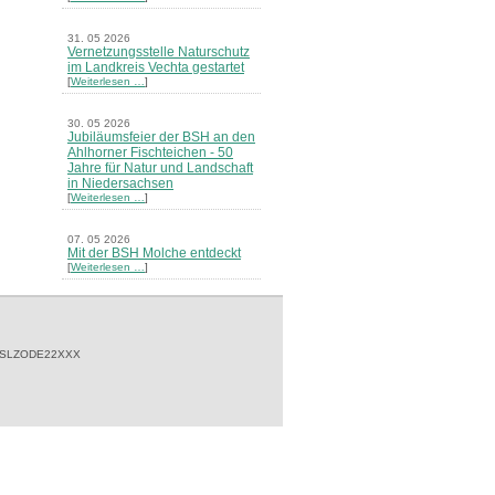
31. 05 2026
Vernetzungsstelle Naturschutz
im Landkreis Vechta gestartet
[
Weiterlesen …
]
30. 05 2026
Jubiläumsfeier der BSH an den
Ahlhorner Fischteichen - 50
Jahre für Natur und Landschaft
in Niedersachsen
[
Weiterlesen …
]
07. 05 2026
Mit der BSH Molche entdeckt
[
Weiterlesen …
]
21. 03 2026
Merkblatt Nr. 30 Biotope - "Das
Herrenholz" erschienen
[
Weiterlesen …
]
 SLZODE22XXX
20. 03 2026
Informationsveranstaltung zu
Naturschutzprojekten ein voller
Erfolg - Akteure stellten in
Goldenstedt ihre Projekte vor
[
Weiterlesen …
]