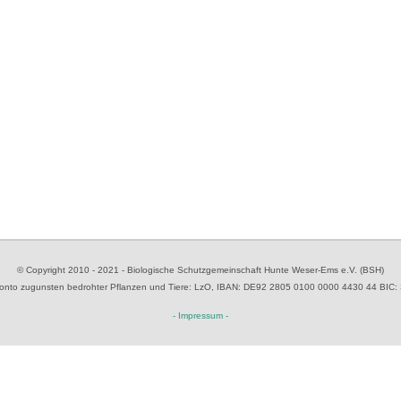
© Copyright 2010 - 2021 - Biologische Schutzgemeinschaft Hunte Weser-Ems e.V. (BSH)
to zugunsten bedrohter Pflanzen und Tiere
: LzO, IBAN: D
E92 2805 0100 0000 4430 44
BIC:
- Impressum -