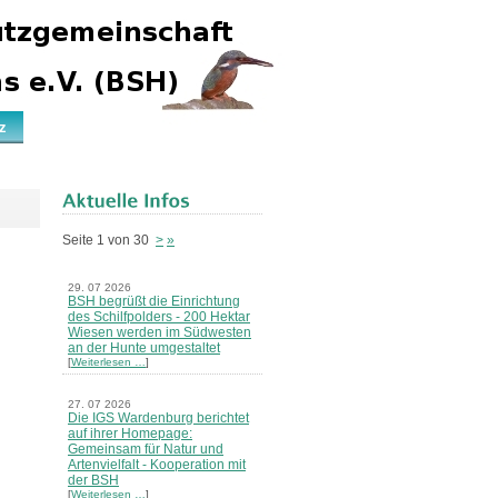
z
Seite 1 von 30
>
»
29. 07 2026
BSH begrüßt die Einrichtung
des Schilfpolders - 200 Hektar
Wiesen werden im Südwesten
an der Hunte umgestaltet
[
Weiterlesen …
]
27. 07 2026
Die IGS Wardenburg berichtet
auf ihrer Homepage:
Gemeinsam für Natur und
Artenvielfalt - Kooperation mit
der BSH
[
Weiterlesen …
]