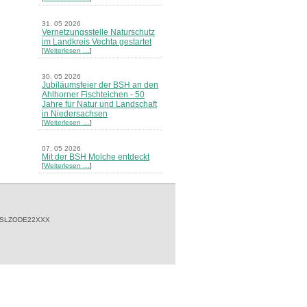
31. 05 2026
Vernetzungsstelle Naturschutz
im Landkreis Vechta gestartet
[
Weiterlesen …
]
30. 05 2026
Jubiläumsfeier der BSH an den
Ahlhorner Fischteichen - 50
Jahre für Natur und Landschaft
in Niedersachsen
[
Weiterlesen …
]
07. 05 2026
Mit der BSH Molche entdeckt
[
Weiterlesen …
]
21. 03 2026
Merkblatt Nr. 30 Biotope - "Das
Herrenholz" erschienen
[
Weiterlesen …
]
 SLZODE22XXX
20. 03 2026
Informationsveranstaltung zu
Naturschutzprojekten ein voller
Erfolg - Akteure stellten in
Goldenstedt ihre Projekte vor
[
Weiterlesen …
]