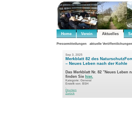
Home
Verein
Aktuelles
S
Pressemitteilungen
aktuelle Veröffentlichunge
Sep 3, 2025
Merkblatt 82 des NaturschutzFo
– Neues Leben nach der Kohle
Das Merkblatt Nr. 82 "Neues Leben 
finden Sie
hier.
Kategorie: General
Erstellt von: BSH
.
Drucken
Zurück