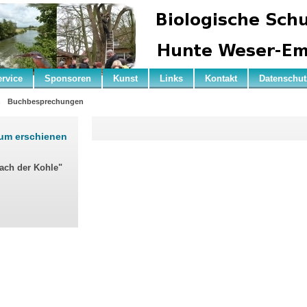
ervice
Sponsoren
Kunst
Links
Kontakt
Datenschut
n
Buchbesprechungen
rum erschienen
nach der Kohle"