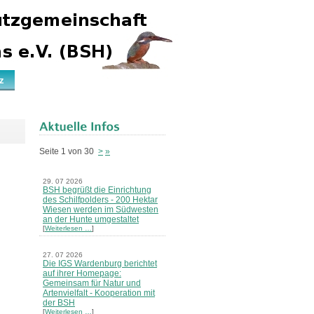
z
Seite 1 von 30
>
»
29. 07 2026
BSH begrüßt die Einrichtung
des Schilfpolders - 200 Hektar
Wiesen werden im Südwesten
an der Hunte umgestaltet
[
Weiterlesen …
]
27. 07 2026
Die IGS Wardenburg berichtet
auf ihrer Homepage:
Gemeinsam für Natur und
Artenvielfalt - Kooperation mit
der BSH
[
Weiterlesen …
]