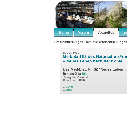
Home
Verein
Aktuelles
S
Pressemitteilungen
aktuelle Veröffentlichunge
Sep 3, 2025
Merkblatt 82 des NaturschutzFo
– Neues Leben nach der Kohle
Das Merkblatt Nr. 82 "Neues Leben 
finden Sie
hier.
Kategorie: General
Erstellt von: BSH
.
Drucken
Zurück