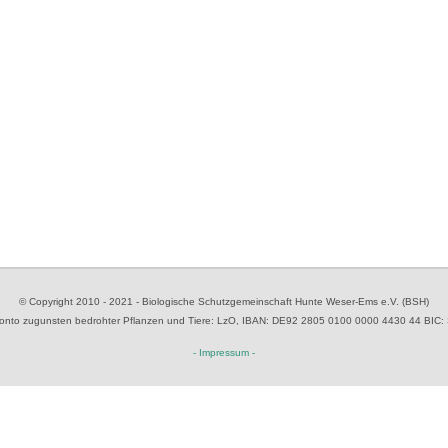
© Copyright 2010 - 2021 - Biologische Schutzgemeinschaft Hunte Weser-Ems e.V. (BSH)
to zugunsten bedrohter Pflanzen und Tiere
: LzO, IBAN: D
E92 2805 0100 0000 4430 44
BIC:
- Impressum -