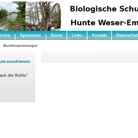
ervice
Sponsoren
Kunst
Links
Kontakt
Datenschut
n
Buchbesprechungen
rum erschienen
nach der Kohle"