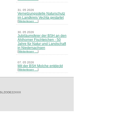
31. 05 2026
Vernetzungsstelle Naturschutz
im Landkreis Vechta gestartet
[
Weiterlesen …
]
30. 05 2026
Jubiläumsfeier der BSH an den
Ahlhorner Fischteichen - 50
Jahre für Natur und Landschaft
in Niedersachsen
[
Weiterlesen …
]
07. 05 2026
Mit der BSH Molche entdeckt
[
Weiterlesen …
]
21. 03 2026
Merkblatt Nr. 30 Biotope - "Das
Herrenholz" erschienen
[
Weiterlesen …
]
 SLZODE22XXX
20. 03 2026
Informationsveranstaltung zu
Naturschutzprojekten ein voller
Erfolg - Akteure stellten in
Goldenstedt ihre Projekte vor
[
Weiterlesen …
]