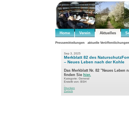
Home
Verein
Aktuelles
S
Pressemitteilungen
aktuelle Veröffentlichunge
Sep 3, 2025
Merkblatt 82 des NaturschutzFo
– Neues Leben nach der Kohle
Das Merkblatt Nr. 82 "Neues Leben 
finden Sie
hier.
Kategorie: General
Erstellt von: BSH
.
Drucken
Zurück