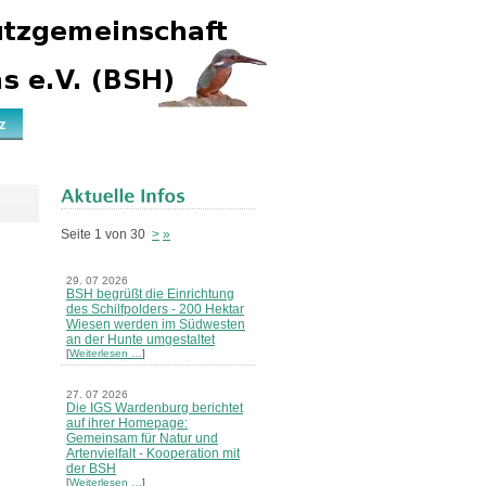
z
Seite 1 von 30
>
»
29. 07 2026
BSH begrüßt die Einrichtung
des Schilfpolders - 200 Hektar
Wiesen werden im Südwesten
an der Hunte umgestaltet
[
Weiterlesen …
]
27. 07 2026
Die IGS Wardenburg berichtet
auf ihrer Homepage:
Gemeinsam für Natur und
Artenvielfalt - Kooperation mit
der BSH
[
Weiterlesen …
]