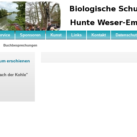
ervice
Sponsoren
Kunst
Links
Kontakt
Datenschut
n
Buchbesprechungen
rum erschienen
nach der Kohle"