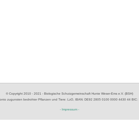
© Copyright 2010 - 2021 - Biologische Schutzgemeinschaft Hunte Weser-Ems e.V. (BSH)
to zugunsten bedrohter Pflanzen und Tiere
: LzO, IBAN: D
E92 2805 0100 0000 4430 44
BIC:
- Impressum -