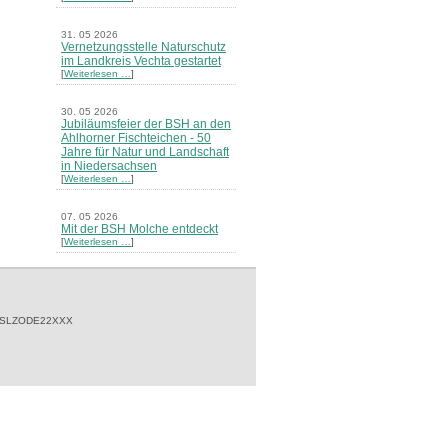
31. 05 2026
Vernetzungsstelle Naturschutz
im Landkreis Vechta gestartet
[
Weiterlesen …
]
30. 05 2026
Jubiläumsfeier der BSH an den
Ahlhorner Fischteichen - 50
Jahre für Natur und Landschaft
in Niedersachsen
[
Weiterlesen …
]
07. 05 2026
Mit der BSH Molche entdeckt
[
Weiterlesen …
]
21. 03 2026
Merkblatt Nr. 30 Biotope - "Das
Herrenholz" erschienen
[
Weiterlesen …
]
 SLZODE22XXX
20. 03 2026
Informationsveranstaltung zu
Naturschutzprojekten ein voller
Erfolg - Akteure stellten in
Goldenstedt ihre Projekte vor
[
Weiterlesen …
]