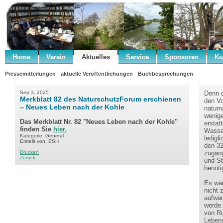
Home
Verein
Aktuelles
Service
Sponsoren
Ku
Pressemitteilungen
aktuelle Veröffentlichungen
Buchbesprechungen
Sep 3, 2025
Denn d
Merkblatt 82 des NaturschutzForum erschienen
den Vo
– Neues Leben nach der Kohle
naturn
wenige
Das Merkblatt Nr. 82 "Neues Leben nach der Kohle"
erstat
finden Sie
hier.
Wasser
Kategorie: General
ledigl
Erstellt von: BSH
den 32
.
Drucken
zugäng
Zurück
und St
benöti
Es wär
nicht 
aufwän
werde.
von R
Lebens