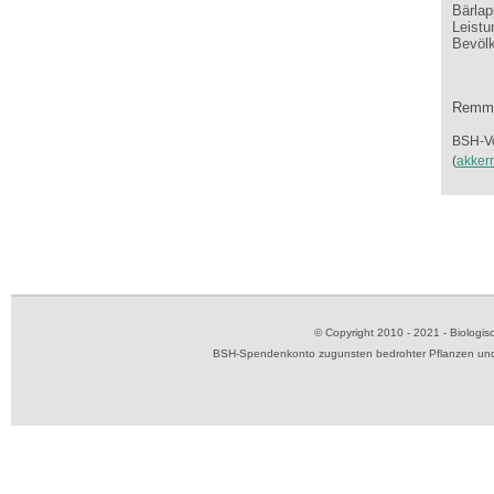
Bärlap
Leistu
Bevölk
Remme
BSH-Vo
(
akker
© Copyright 2010 - 2021 - Biolog
BSH-Spendenkonto zugunsten bedrohter Pflanzen und