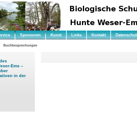
ervice
Sponsoren
Kunst
Links
Kontakt
Datenschut
n
Buchbesprechungen
 des
Weser-Ems –
über
tiven in der