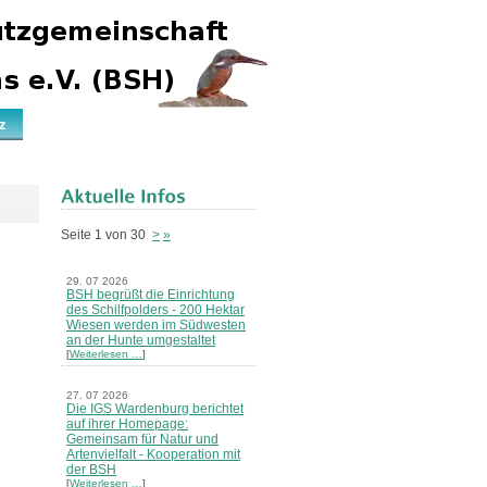
z
Seite 1 von 30
>
»
29. 07 2026
BSH begrüßt die Einrichtung
des Schilfpolders - 200 Hektar
Wiesen werden im Südwesten
an der Hunte umgestaltet
[
Weiterlesen …
]
27. 07 2026
Die IGS Wardenburg berichtet
auf ihrer Homepage:
Gemeinsam für Natur und
Artenvielfalt - Kooperation mit
der BSH
[
Weiterlesen …
]