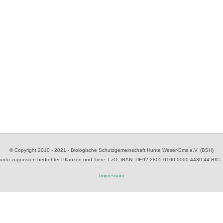
© Copyright 2010 - 2021 - Biologische Schutzgemeinschaft Hunte Weser-Ems e.V. (BSH)
to zugunsten bedrohter Pflanzen und Tiere
: LzO, IBAN: D
E92 2805 0100 0000 4430 44
BIC:
- Impressum -