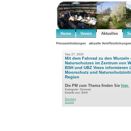
Home
Verein
Aktuelles
S
Pressemitteilungen
aktuelle Veröffentlichunge
Sep 27, 2025
Mit dem Fahrrad zu den Wurzeln
Naturschutzes im Zentrum von 
BSH und UBZ Vrees informieren 
Moorschutz und Naturschutzinitia
Region
Die PM zum Thema finden Sie
hier.
Kategorie: General
Erstellt von: BSH
.
Drucken
Zurück