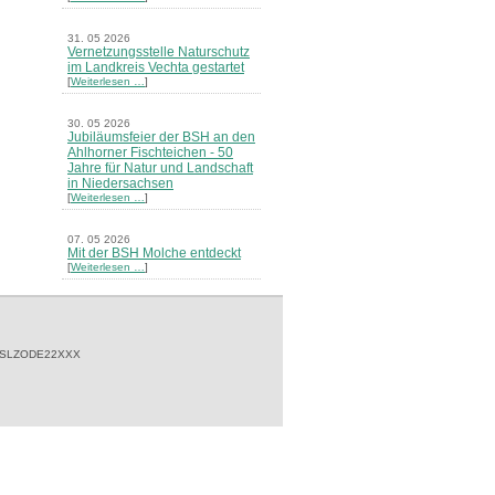
31. 05 2026
Vernetzungsstelle Naturschutz
im Landkreis Vechta gestartet
[
Weiterlesen …
]
30. 05 2026
Jubiläumsfeier der BSH an den
Ahlhorner Fischteichen - 50
Jahre für Natur und Landschaft
in Niedersachsen
[
Weiterlesen …
]
07. 05 2026
Mit der BSH Molche entdeckt
[
Weiterlesen …
]
21. 03 2026
Merkblatt Nr. 30 Biotope - "Das
Herrenholz" erschienen
[
Weiterlesen …
]
 SLZODE22XXX
20. 03 2026
Informationsveranstaltung zu
Naturschutzprojekten ein voller
Erfolg - Akteure stellten in
Goldenstedt ihre Projekte vor
[
Weiterlesen …
]