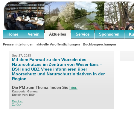
Home
Verein
Aktuelles
Service
Sponsoren
Ku
Pressemitteilungen
aktuelle Veröffentlichungen
Buchbesprechungen
Sep 27, 2025
Mit dem Fahrrad zu den Wurzeln des
Naturschutzes im Zentrum von Weser-Ems –
BSH und UBZ Vrees informieren über
Moorschutz und Naturschutzinitiativen in der
Region
Die PM zum Thema finden Sie
hier.
Kategorie: General
Erstellt von: BSH
.
Drucken
Zurück