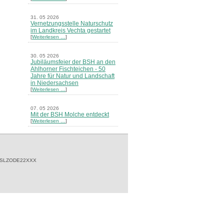
31. 05 2026
Vernetzungsstelle Naturschutz
im Landkreis Vechta gestartet
[
Weiterlesen …
]
30. 05 2026
Jubiläumsfeier der BSH an den
Ahlhorner Fischteichen - 50
Jahre für Natur und Landschaft
in Niedersachsen
[
Weiterlesen …
]
07. 05 2026
Mit der BSH Molche entdeckt
[
Weiterlesen …
]
21. 03 2026
Merkblatt Nr. 30 Biotope - "Das
Herrenholz" erschienen
[
Weiterlesen …
]
 SLZODE22XXX
20. 03 2026
Informationsveranstaltung zu
Naturschutzprojekten ein voller
Erfolg - Akteure stellten in
Goldenstedt ihre Projekte vor
[
Weiterlesen …
]