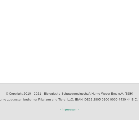
© Copyright 2010 - 2021 - Biologische Schutzgemeinschaft Hunte Weser-Ems e.V. (BSH)
to zugunsten bedrohter Pflanzen und Tiere
: LzO, IBAN: D
E92 2805 0100 0000 4430 44
BIC:
- Impressum -