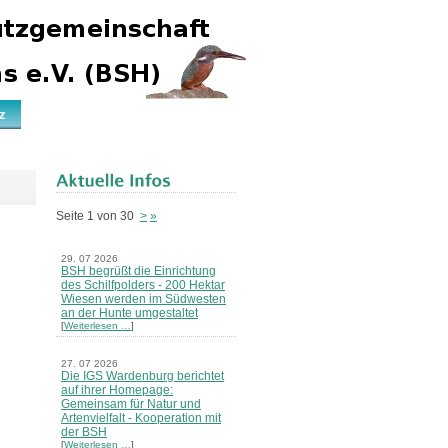
z
Seite 1 von 30
>
»
29. 07 2026
BSH begrüßt die Einrichtung
des Schilfpolders - 200 Hektar
Wiesen werden im Südwesten
an der Hunte umgestaltet
[
Weiterlesen …
]
27. 07 2026
Die IGS Wardenburg berichtet
auf ihrer Homepage:
Gemeinsam für Natur und
Artenvielfalt - Kooperation mit
der BSH
[
Weiterlesen …
]