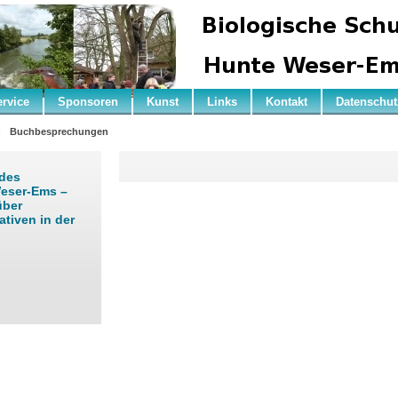
ervice
Sponsoren
Kunst
Links
Kontakt
Datenschut
n
Buchbesprechungen
 des
Weser-Ems –
über
tiven in der