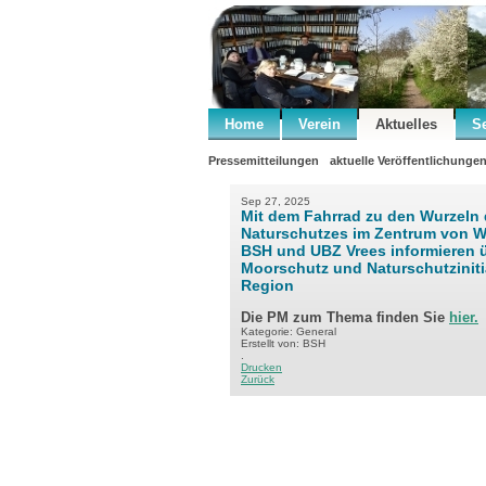
Home
Verein
Aktuelles
S
Pressemitteilungen
aktuelle Veröffentlichunge
Sep 27, 2025
Mit dem Fahrrad zu den Wurzeln
Naturschutzes im Zentrum von 
BSH und UBZ Vrees informieren 
Moorschutz und Naturschutzinitia
Region
Die PM zum Thema finden Sie
hier.
Kategorie: General
Erstellt von: BSH
.
Drucken
Zurück