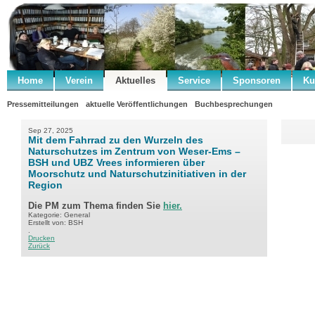
Home
Verein
Aktuelles
Service
Sponsoren
Ku
Pressemitteilungen
aktuelle Veröffentlichungen
Buchbesprechungen
Sep 27, 2025
Mit dem Fahrrad zu den Wurzeln des
Naturschutzes im Zentrum von Weser-Ems –
BSH und UBZ Vrees informieren über
Moorschutz und Naturschutzinitiativen in der
Region
Die PM zum Thema finden Sie
hier.
Kategorie: General
Erstellt von: BSH
.
Drucken
Zurück