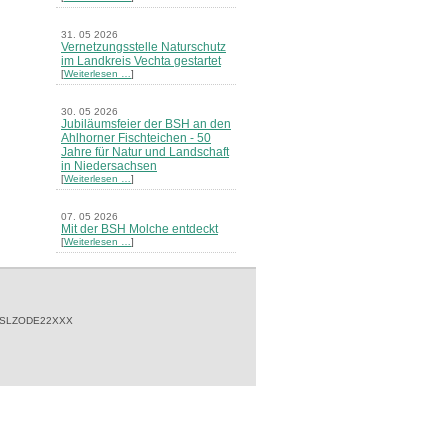
31. 05 2026
Vernetzungsstelle Naturschutz
im Landkreis Vechta gestartet
[
Weiterlesen …
]
30. 05 2026
Jubiläumsfeier der BSH an den
Ahlhorner Fischteichen - 50
Jahre für Natur und Landschaft
in Niedersachsen
[
Weiterlesen …
]
07. 05 2026
Mit der BSH Molche entdeckt
[
Weiterlesen …
]
21. 03 2026
Merkblatt Nr. 30 Biotope - "Das
Herrenholz" erschienen
[
Weiterlesen …
]
 SLZODE22XXX
20. 03 2026
Informationsveranstaltung zu
Naturschutzprojekten ein voller
Erfolg - Akteure stellten in
Goldenstedt ihre Projekte vor
[
Weiterlesen …
]