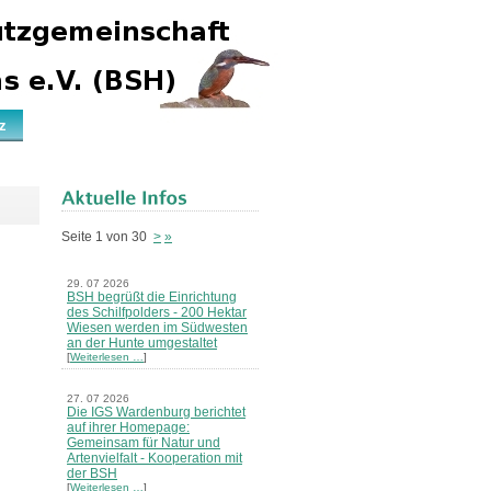
z
Seite 1 von 30
>
»
29. 07 2026
BSH begrüßt die Einrichtung
des Schilfpolders - 200 Hektar
Wiesen werden im Südwesten
an der Hunte umgestaltet
[
Weiterlesen …
]
27. 07 2026
Die IGS Wardenburg berichtet
auf ihrer Homepage:
Gemeinsam für Natur und
Artenvielfalt - Kooperation mit
der BSH
[
Weiterlesen …
]