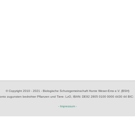
© Copyright 2010 - 2021 - Biologische Schutzgemeinschaft Hunte Weser-Ems e.V. (BSH)
to zugunsten bedrohter Pflanzen und Tiere
: LzO, IBAN: D
E92 2805 0100 0000 4430 44
BIC:
- Impressum -