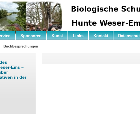
ervice
Sponsoren
Kunst
Links
Kontakt
Datenschut
n
Buchbesprechungen
 des
Weser-Ems –
über
tiven in der