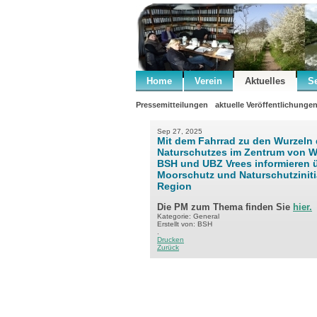
Home
Verein
Aktuelles
S
Pressemitteilungen
aktuelle Veröffentlichunge
Sep 27, 2025
Mit dem Fahrrad zu den Wurzeln
Naturschutzes im Zentrum von 
BSH und UBZ Vrees informieren 
Moorschutz und Naturschutzinitia
Region
Die PM zum Thema finden Sie
hier.
Kategorie: General
Erstellt von: BSH
.
Drucken
Zurück