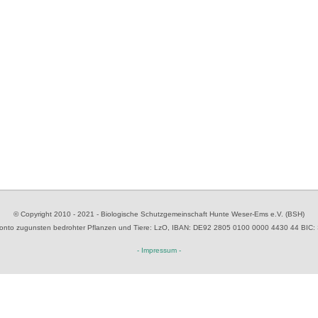
© Copyright 2010 - 2021 - Biologische Schutzgemeinschaft Hunte Weser-Ems e.V. (BSH)
to zugunsten bedrohter Pflanzen und Tiere
: LzO, IBAN: D
E92 2805 0100 0000 4430 44
BIC:
- Impressum -