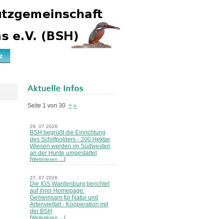
z
Seite 1 von 30
>
»
29. 07 2026
BSH begrüßt die Einrichtung
des Schilfpolders - 200 Hektar
Wiesen werden im Südwesten
an der Hunte umgestaltet
[
Weiterlesen …
]
27. 07 2026
Die IGS Wardenburg berichtet
auf ihrer Homepage:
Gemeinsam für Natur und
Artenvielfalt - Kooperation mit
der BSH
[
Weiterlesen …
]