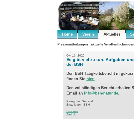
Home
Verein
Aktuelles
S
Pressemitteilungen
aktuelle Veröffentlichunge
Okt 16, 2025
Es gibt viel zu tun: Aufgaben un
der BSH
Den BSH Tätigkeitsbericht in gekürz
finden Sie
hier.
Den vollständigen Bericht erhalten 
Email an
info@bsh-natur.de
.
Kategorie: General
Erstellt von: BSH
.
Drucken
Zurück