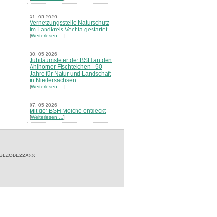
31. 05 2026
Vernetzungsstelle Naturschutz
im Landkreis Vechta gestartet
[
Weiterlesen …
]
30. 05 2026
Jubiläumsfeier der BSH an den
Ahlhorner Fischteichen - 50
Jahre für Natur und Landschaft
in Niedersachsen
[
Weiterlesen …
]
07. 05 2026
Mit der BSH Molche entdeckt
[
Weiterlesen …
]
21. 03 2026
Merkblatt Nr. 30 Biotope - "Das
Herrenholz" erschienen
[
Weiterlesen …
]
 SLZODE22XXX
20. 03 2026
Informationsveranstaltung zu
Naturschutzprojekten ein voller
Erfolg - Akteure stellten in
Goldenstedt ihre Projekte vor
[
Weiterlesen …
]