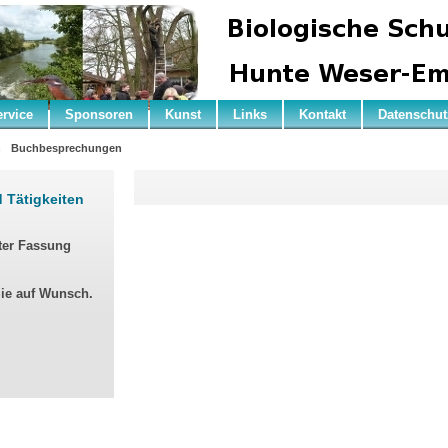
ervice
Sponsoren
Kunst
Links
Kontakt
Datenschut
n
Buchbesprechungen
d Tätigkeiten
ter Fassung
Sie auf Wunsch.