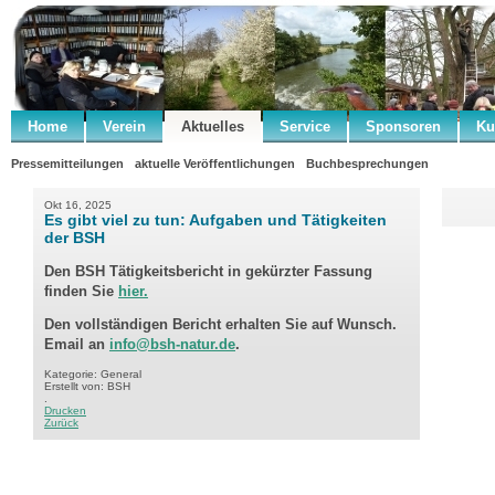
Home
Verein
Aktuelles
Service
Sponsoren
Ku
Pressemitteilungen
aktuelle Veröffentlichungen
Buchbesprechungen
Okt 16, 2025
Es gibt viel zu tun: Aufgaben und Tätigkeiten
der BSH
Den BSH Tätigkeitsbericht in gekürzter Fassung
finden Sie
hier.
Den vollständigen Bericht erhalten Sie auf Wunsch.
Email an
info@bsh-natur.de
.
Kategorie: General
Erstellt von: BSH
.
Drucken
Zurück