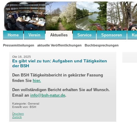
Home
Verein
Aktuelles
Service
Sponsoren
Ku
Pressemitteilungen
aktuelle Veröffentlichungen
Buchbesprechungen
Okt 16, 2025
Es gibt viel zu tun: Aufgaben und Tätigkeiten
der BSH
Den BSH Tätigkeitsbericht in gekürzter Fassung
finden Sie
hier.
Den vollständigen Bericht erhalten Sie auf Wunsch.
Email an
info@bsh-natur.de
.
Kategorie: General
Erstellt von: BSH
.
Drucken
Zurück