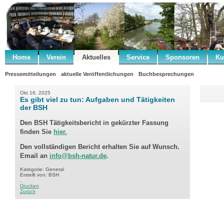
Home
Verein
Aktuelles
Service
Sponsoren
Ku
Pressemitteilungen
aktuelle Veröffentlichungen
Buchbesprechungen
Okt 16, 2025
Es gibt viel zu tun: Aufgaben und Tätigkeiten
der BSH
Den BSH Tätigkeitsbericht in gekürzter Fassung
finden Sie
hier.
Den vollständigen Bericht erhalten Sie auf Wunsch.
Email an
info@bsh-natur.de
.
Kategorie: General
Erstellt von: BSH
.
Drucken
Zurück