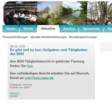
Home
Verein
Aktuelles
Service
Sponsoren
Ku
Pressemitteilungen
aktuelle Veröffentlichungen
Buchbesprechungen
Okt 16, 2025
Es gibt viel zu tun: Aufgaben und Tätigkeiten
der BSH
Den BSH Tätigkeitsbericht in gekürzter Fassung
finden Sie
hier.
Den vollständigen Bericht erhalten Sie auf Wunsch.
Email an
info@bsh-natur.de
.
Kategorie: General
Erstellt von: BSH
.
Drucken
Zurück