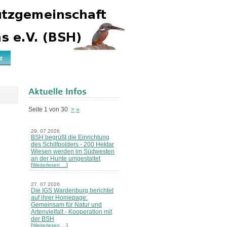
z
Seite 1 von 30
>
»
29. 07 2026
BSH begrüßt die Einrichtung
des Schilfpolders - 200 Hektar
Wiesen werden im Südwesten
an der Hunte umgestaltet
[
Weiterlesen …
]
27. 07 2026
Die IGS Wardenburg berichtet
auf ihrer Homepage:
Gemeinsam für Natur und
Artenvielfalt - Kooperation mit
der BSH
[
Weiterlesen …
]