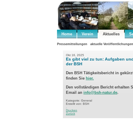
Home
Verein
Aktuelles
S
Pressemitteilungen
aktuelle Veröffentlichunge
Okt 16, 2025
Es gibt viel zu tun: Aufgaben un
der BSH
Den BSH Tätigkeitsbericht in gekürz
finden Sie
hier.
Den vollständigen Bericht erhalten 
Email an
info@bsh-natur.de
.
Kategorie: General
Erstellt von: BSH
.
Drucken
Zurück