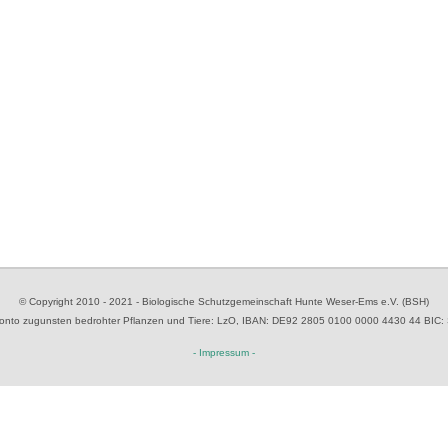
© Copyright 2010 - 2021 - Biologische Schutzgemeinschaft Hunte Weser-Ems e.V. (BSH)
to zugunsten bedrohter Pflanzen und Tiere
: LzO, IBAN: D
E92 2805 0100 0000 4430 44
BIC:
- Impressum -