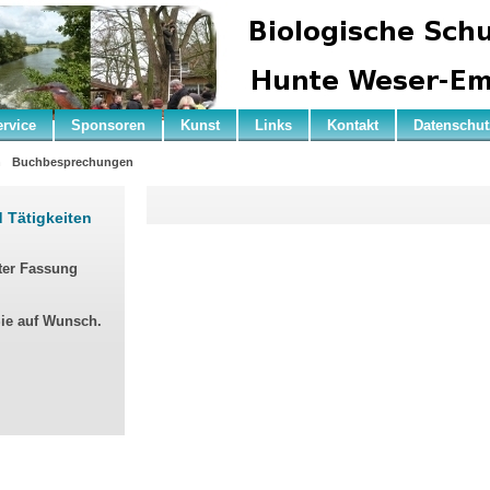
ervice
Sponsoren
Kunst
Links
Kontakt
Datenschut
n
Buchbesprechungen
d Tätigkeiten
ter Fassung
Sie auf Wunsch.