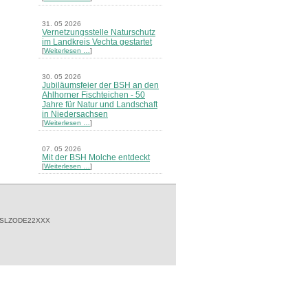
31. 05 2026
Vernetzungsstelle Naturschutz
im Landkreis Vechta gestartet
[
Weiterlesen …
]
30. 05 2026
Jubiläumsfeier der BSH an den
Ahlhorner Fischteichen - 50
Jahre für Natur und Landschaft
in Niedersachsen
[
Weiterlesen …
]
07. 05 2026
Mit der BSH Molche entdeckt
[
Weiterlesen …
]
21. 03 2026
Merkblatt Nr. 30 Biotope - "Das
Herrenholz" erschienen
[
Weiterlesen …
]
 SLZODE22XXX
20. 03 2026
Informationsveranstaltung zu
Naturschutzprojekten ein voller
Erfolg - Akteure stellten in
Goldenstedt ihre Projekte vor
[
Weiterlesen …
]