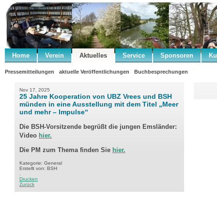
Home
Verein
Aktuelles
Service
Sponsoren
Ku
Pressemitteilungen
aktuelle Veröffentlichungen
Buchbesprechungen
Nov 17, 2025
25 Jahre Kooperation von UBZ Vrees und BSH
münden in eine Ausstellung mit dem Titel „Meer
und mehr – Impulse“
Die BSH-Vorsitzende begrüßt die jungen Emsländer:
Video
hier.
Die PM zum Thema finden Sie
hier.
Kategorie: General
Erstellt von: BSH
.
Drucken
Zurück