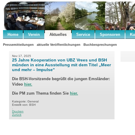
Home
Verein
Aktuelles
Service
Sponsoren
Ku
Pressemitteilungen
aktuelle Veröffentlichungen
Buchbesprechungen
Nov 17, 2025
25 Jahre Kooperation von UBZ Vrees und BSH
münden in eine Ausstellung mit dem Titel „Meer
und mehr – Impulse“
Die BSH-Vorsitzende begrüßt die jungen Emsländer:
Video
hier.
Die PM zum Thema finden Sie
hier.
Kategorie: General
Erstellt von: BSH
.
Drucken
Zurück