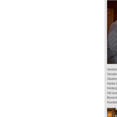
Verlei
Vorsit
Studen
Heike 
Hinter
mit au
Bereic
Hunteta