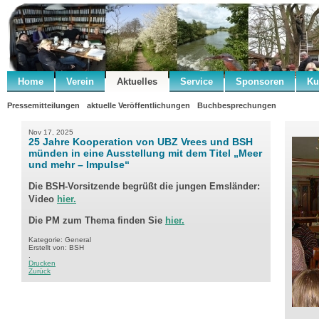
Home
Verein
Aktuelles
Service
Sponsoren
Ku
Pressemitteilungen
aktuelle Veröffentlichungen
Buchbesprechungen
Nov 17, 2025
25 Jahre Kooperation von UBZ Vrees und BSH
münden in eine Ausstellung mit dem Titel „Meer
und mehr – Impulse“
Die BSH-Vorsitzende begrüßt die jungen Emsländer:
Video
hier.
Die PM zum Thema finden Sie
hier.
Kategorie: General
Erstellt von: BSH
.
Drucken
Zurück