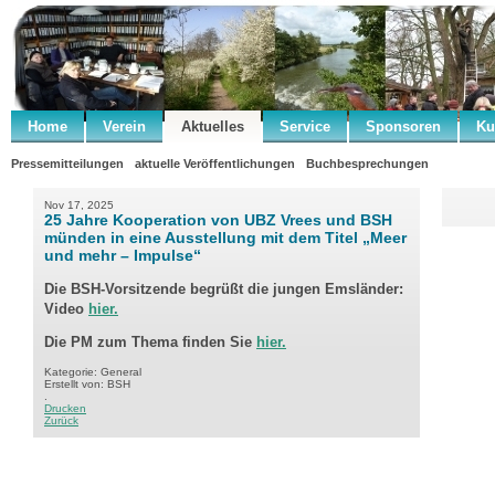
Home
Verein
Aktuelles
Service
Sponsoren
Ku
Pressemitteilungen
aktuelle Veröffentlichungen
Buchbesprechungen
Nov 17, 2025
25 Jahre Kooperation von UBZ Vrees und BSH
münden in eine Ausstellung mit dem Titel „Meer
und mehr – Impulse“
Die BSH-Vorsitzende begrüßt die jungen Emsländer:
Video
hier.
Die PM zum Thema finden Sie
hier.
Kategorie: General
Erstellt von: BSH
.
Drucken
Zurück