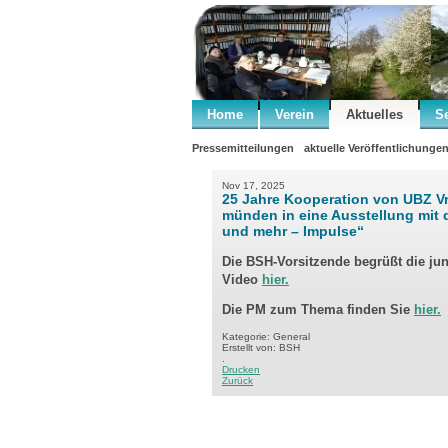
Home
Verein
Aktuelles
S
Pressemitteilungen
aktuelle Veröffentlichunge
Nov 17, 2025
25 Jahre Kooperation von UBZ V
münden in eine Ausstellung mit 
und mehr – Impulse“
Die BSH-Vorsitzende begrüßt die ju
Video
hier.
Die PM zum Thema finden Sie
hier.
Kategorie: General
Erstellt von: BSH
.
Drucken
Zurück