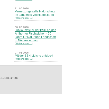
31. 05 2026
Vernetzungsstelle Naturschutz
im Landkreis Vechta gestartet
[
Weiterlesen …
]
30. 05 2026
Jubiläumsfeier der BSH an den
Ahlhorner Fischteichen - 50
Jahre für Natur und Landschaft
in Niedersachsen
[
Weiterlesen …
]
07. 05 2026
Mit der BSH Molche entdeckt
[
Weiterlesen …
]
21. 03 2026
Merkblatt Nr. 30 Biotope - "Das
Herrenholz" erschienen
[
Weiterlesen …
]
 SLZODE22XXX
20. 03 2026
Informationsveranstaltung zu
Naturschutzprojekten ein voller
Erfolg - Akteure stellten in
Goldenstedt ihre Projekte vor
[
Weiterlesen …
]