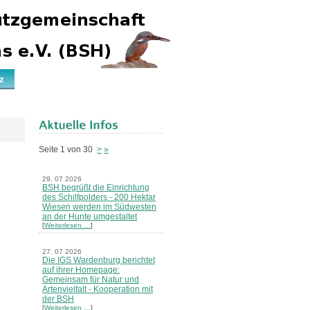
z
Seite 1 von 30
>
»
29. 07 2026
BSH begrüßt die Einrichtung
des Schilfpolders - 200 Hektar
Wiesen werden im Südwesten
an der Hunte umgestaltet
[
Weiterlesen …
]
27. 07 2026
Die IGS Wardenburg berichtet
auf ihrer Homepage:
Gemeinsam für Natur und
Artenvielfalt - Kooperation mit
der BSH
[
Weiterlesen …
]