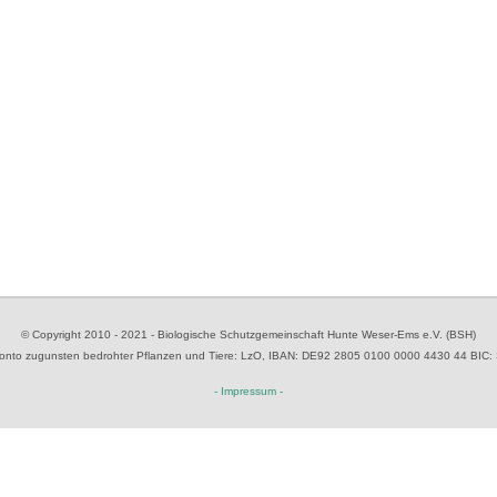
© Copyright 2010 - 2021 - Biologische Schutzgemeinschaft Hunte Weser-Ems e.V. (BSH)
to zugunsten bedrohter Pflanzen und Tiere
: LzO, IBAN: D
E92 2805 0100 0000 4430 44
BIC:
- Impressum -