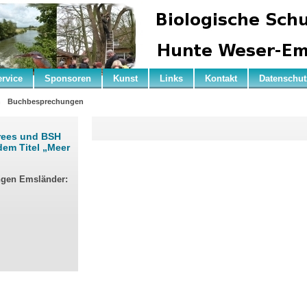
ervice
Sponsoren
Kunst
Links
Kontakt
Datenschut
n
Buchbesprechungen
rees und BSH
dem Titel „Meer
ngen Emsländer: