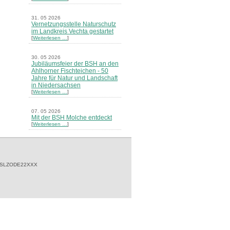
31. 05 2026
Vernetzungsstelle Naturschutz
im Landkreis Vechta gestartet
[
Weiterlesen …
]
30. 05 2026
Jubiläumsfeier der BSH an den
Ahlhorner Fischteichen - 50
Jahre für Natur und Landschaft
in Niedersachsen
[
Weiterlesen …
]
07. 05 2026
Mit der BSH Molche entdeckt
[
Weiterlesen …
]
21. 03 2026
Merkblatt Nr. 30 Biotope - "Das
Herrenholz" erschienen
[
Weiterlesen …
]
 SLZODE22XXX
20. 03 2026
Informationsveranstaltung zu
Naturschutzprojekten ein voller
Erfolg - Akteure stellten in
Goldenstedt ihre Projekte vor
[
Weiterlesen …
]