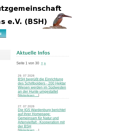
z
Seite 1 von 30
>
»
29. 07 2026
BSH begrüßt die Einrichtung
des Schilfpolders - 200 Hektar
Wiesen werden im Südwesten
an der Hunte umgestaltet
[
Weiterlesen …
]
27. 07 2026
Die IGS Wardenburg berichtet
auf ihrer Homepage:
Gemeinsam für Natur und
Artenvielfalt - Kooperation mit
der BSH
[
Weiterlesen …
]