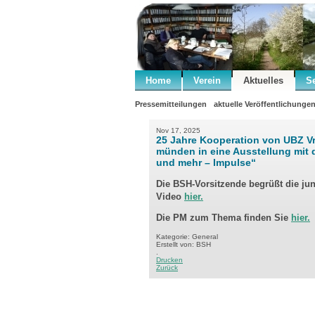
Home
Verein
Aktuelles
S
Pressemitteilungen
aktuelle Veröffentlichunge
Nov 17, 2025
25 Jahre Kooperation von UBZ V
münden in eine Ausstellung mit 
und mehr – Impulse“
Die BSH-Vorsitzende begrüßt die ju
Video
hier.
Die PM zum Thema finden Sie
hier.
Kategorie: General
Erstellt von: BSH
.
Drucken
Zurück