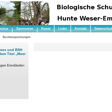
ervice
Sponsoren
Kunst
Links
Kontakt
Datenschut
n
Buchbesprechungen
rees und BSH
dem Titel „Meer
ngen Emsländer: