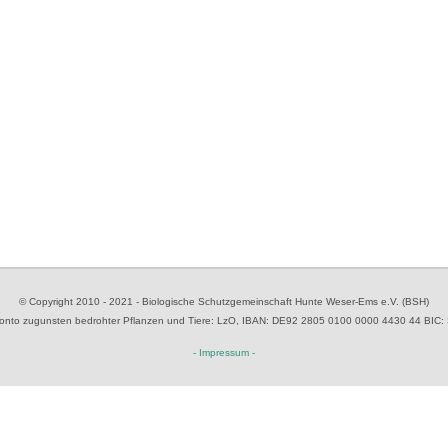
© Copyright 2010 - 2021 - Biologische Schutzgemeinschaft Hunte Weser-Ems e.V. (BSH)
to zugunsten bedrohter Pflanzen und Tiere
: LzO, IBAN: D
E92 2805 0100 0000 4430 44
BIC:
- Impressum -