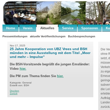
Home
Verein
Aktuelles
Service
Sponsoren
Ku
Pressemitteilungen
aktuelle Veröffentlichungen
Buchbesprechungen
Nov 17, 2025
25 Jahre Kooperation von UBZ Vrees und BSH
Die Ve
münden in eine Ausstellung mit dem Titel „Meer
ohne R
und mehr – Impulse“
setzt,
müssen
Die BSH-Vorsitzende begrüßt die jungen Emsländer:
Verkeh
Video
hier.
zu eig
Die PM zum Thema finden Sie
hier.
Erneue
gering
Kategorie: General
subven
Erstellt von: BSH
.
die Le
Drucken
erlebt
Zurück
Aufträ
Landes
zurück