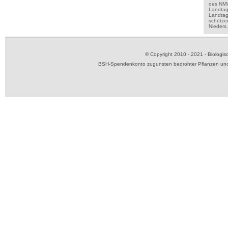
des NMWA
Landta
Landtags
schützen
Nieders
© Copyright 2010 - 2021 - Biolog
BSH-Spendenkonto zugunsten bedrohter Pflanzen und