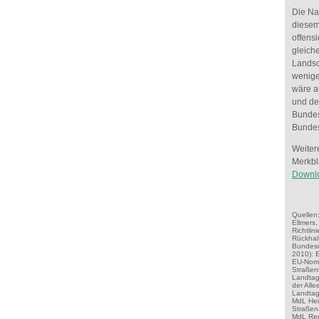
Die Na
diesem
offensi
gleich
Landsc
wenige
wäre a
und de
Bundes
Bunde
Weiter
Merkbl
Downlo
Quellen
Ellmers,
Richtlin
Rückhal
Bundesm
2010): 
EU-Norm
Straßen
Landtag
der All
Landtag,
MdL Hei
Straßena
MdL Ren