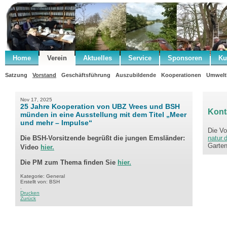
Home
Verein
Aktuelles
Service
Sponsoren
Ku
.
Satzung
Vorstand
Geschäftsführung
Auszubildende
Kooperationen
Umwelt
Nov 17, 2025
25 Jahre Kooperation von UBZ Vrees und BSH
Kont
münden in eine Ausstellung mit dem Titel „Meer
und mehr – Impulse“
Die Vo
Die BSH-Vorsitzende begrüßt die jungen Emsländer:
natur.
Garten
Video
hier.
Die PM zum Thema finden Sie
hier.
Kategorie: General
Erstellt von: BSH
.
Drucken
Zurück