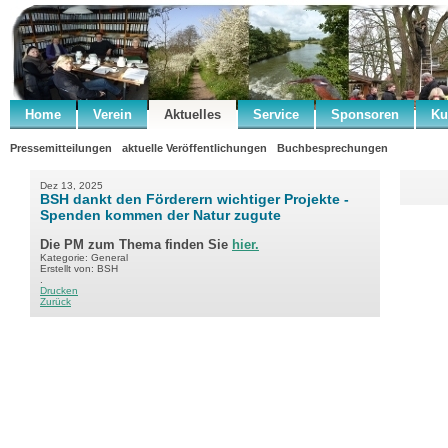
Home
Verein
Aktuelles
Service
Sponsoren
Ku
Pressemitteilungen
aktuelle Veröffentlichungen
Buchbesprechungen
Dez 13, 2025
BSH dankt den Förderern wichtiger Projekte -
Spenden kommen der Natur zugute
Die PM zum Thema finden Sie
hier.
Kategorie: General
Erstellt von: BSH
.
Drucken
Zurück