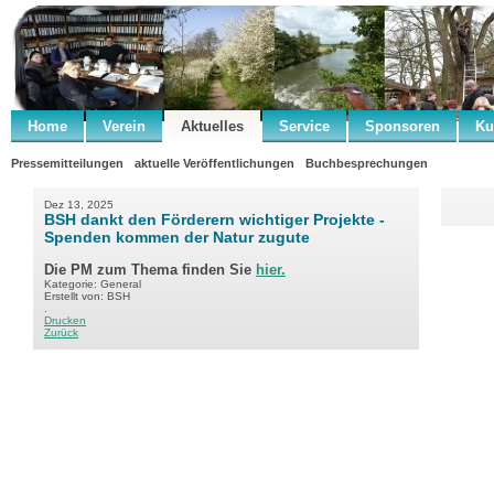
Home
Verein
Aktuelles
Service
Sponsoren
Ku
Pressemitteilungen
aktuelle Veröffentlichungen
Buchbesprechungen
Dez 13, 2025
BSH dankt den Förderern wichtiger Projekte -
Spenden kommen der Natur zugute
Die PM zum Thema finden Sie
hier.
Kategorie: General
Erstellt von: BSH
.
Drucken
Zurück