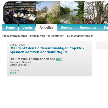
Home
Verein
Aktuelles
Service
Sponsoren
Ku
Pressemitteilungen
aktuelle Veröffentlichungen
Buchbesprechungen
Dez 13, 2025
BSH dankt den Förderern wichtiger Projekte -
Spenden kommen der Natur zugute
Die PM zum Thema finden Sie
hier.
Kategorie: General
Erstellt von: BSH
.
Drucken
Zurück