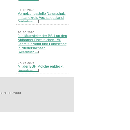
31. 05 2026
Vernetzungsstelle Naturschutz
im Landkreis Vechta gestartet
[
Weiterlesen …
]
30. 05 2026
Jubiläumsfeier der BSH an den
Ahlhorner Fischteichen - 50
Jahre für Natur und Landschaft
in Niedersachsen
[
Weiterlesen …
]
07. 05 2026
Mit der BSH Molche entdeckt
[
Weiterlesen …
]
21. 03 2026
Merkblatt Nr. 30 Biotope - "Das
Herrenholz" erschienen
[
Weiterlesen …
]
 SLZODE22XXX
20. 03 2026
Informationsveranstaltung zu
Naturschutzprojekten ein voller
Erfolg - Akteure stellten in
Goldenstedt ihre Projekte vor
[
Weiterlesen …
]