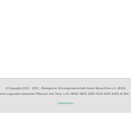
© Copyright 2010 - 2021 - Biologische Schutzgemeinschaft Hunte Weser-Ems e.V. (BSH)
to zugunsten bedrohter Pflanzen und Tiere
: LzO, IBAN: D
E92 2805 0100 0000 4430 44
BIC:
- Impressum -