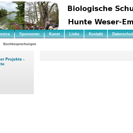
ervice
Sponsoren
Kunst
Links
Kontakt
Datenschut
n
Buchbesprechungen
r Projekte -
te