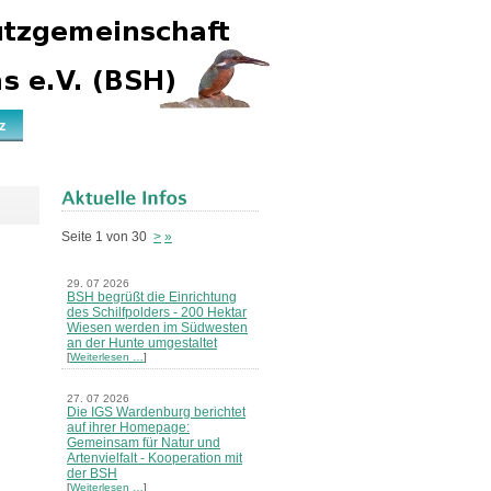
z
Seite 1 von 30
>
»
29. 07 2026
BSH begrüßt die Einrichtung
des Schilfpolders - 200 Hektar
Wiesen werden im Südwesten
an der Hunte umgestaltet
[
Weiterlesen …
]
27. 07 2026
Die IGS Wardenburg berichtet
auf ihrer Homepage:
Gemeinsam für Natur und
Artenvielfalt - Kooperation mit
der BSH
[
Weiterlesen …
]