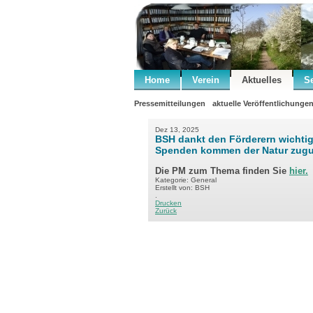
Home
Verein
Aktuelles
S
Pressemitteilungen
aktuelle Veröffentlichunge
Dez 13, 2025
BSH dankt den Förderern wichtige
Spenden kommen der Natur zugu
Die PM zum Thema finden Sie
hier.
Kategorie: General
Erstellt von: BSH
.
Drucken
Zurück