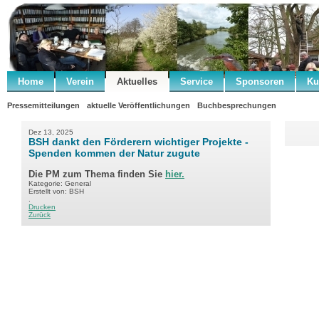
Home
Verein
Aktuelles
Service
Sponsoren
Ku
Pressemitteilungen
aktuelle Veröffentlichungen
Buchbesprechungen
Dez 13, 2025
BSH dankt den Förderern wichtiger Projekte -
Spenden kommen der Natur zugute
Die PM zum Thema finden Sie
hier.
Kategorie: General
Erstellt von: BSH
.
Drucken
Zurück