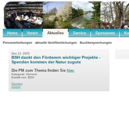
Home
Verein
Aktuelles
Service
Sponsoren
Ku
Pressemitteilungen
aktuelle Veröffentlichungen
Buchbesprechungen
Dez 13, 2025
BSH dankt den Förderern wichtiger Projekte -
Spenden kommen der Natur zugute
Die PM zum Thema finden Sie
hier.
Kategorie: General
Erstellt von: BSH
.
Drucken
Zurück