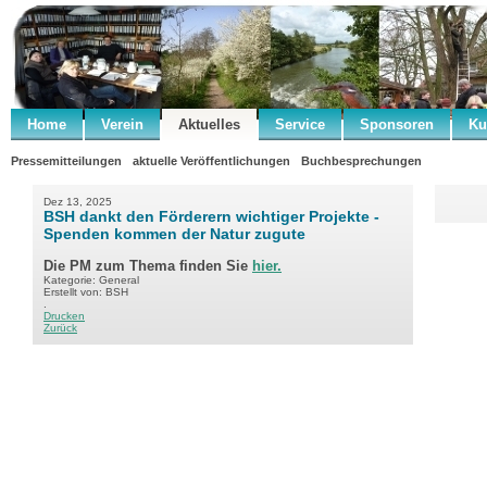
Home
Verein
Aktuelles
Service
Sponsoren
Ku
Pressemitteilungen
aktuelle Veröffentlichungen
Buchbesprechungen
Dez 13, 2025
BSH dankt den Förderern wichtiger Projekte -
Spenden kommen der Natur zugute
Die PM zum Thema finden Sie
hier.
Kategorie: General
Erstellt von: BSH
.
Drucken
Zurück