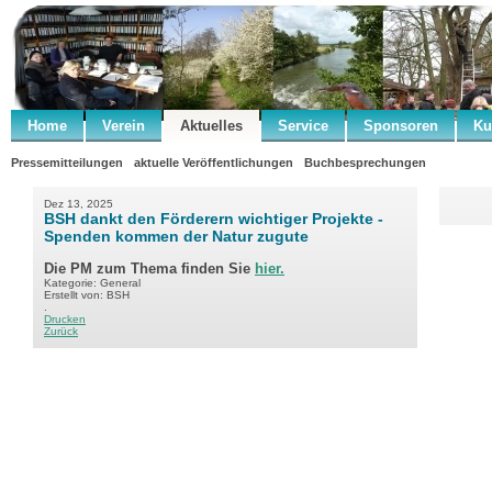
Home
Verein
Aktuelles
Service
Sponsoren
Ku
Pressemitteilungen
aktuelle Veröffentlichungen
Buchbesprechungen
Dez 13, 2025
BSH dankt den Förderern wichtiger Projekte -
Spenden kommen der Natur zugute
Die PM zum Thema finden Sie
hier.
Kategorie: General
Erstellt von: BSH
.
Drucken
Zurück